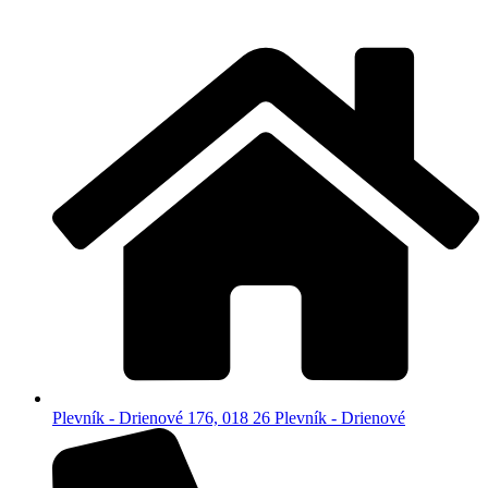
Plevník - Drienové 176, 018 26 Plevník - Drienové