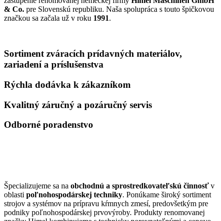
zastúpenie renomovanej nemeckej firmy
Himel Maschinen GmbH
& Co.
pre Slovenskú republiku. Naša spolupráca s touto špičkovou
značkou sa začala už v roku
1991
.
Sortiment zváracích prídavných materiálov,
zariadení a príslušenstva
Rýchla dodávka k zákazníkom
Kvalitný záručný a pozáručný servis
Odborné poradenstvo
NAŠE SLUŽBY A RIEŠENIA
Špecializujeme sa na
obchodnú a sprostredkovateľskú činnosť
v
oblasti
poľnohospodárskej techniky
. Ponúkame široký sortiment
strojov a systémov na prípravu kŕmnych zmesí, predovšetkým pre
podniky poľnohospodárskej prvovýroby. Produkty renomovanej