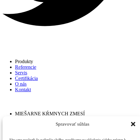
Rýchle menu
Produkty
Referencie
Servis
Certifikácia
O nás
Kontakt
Naše služby
MIEŠARNE KŔMNYCH ZMESÍ
DOPRAVNÁ TECHNIKA
Spravovať súhlas
SKLADOVACIE SYSTÉMY
SYSTÉMY PRE PRÍPRAVU OBJEMOVÝCH KRMÍV