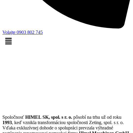
Volajte 0903 802 745
KVALITNÉ TECHNOLÓGIE PRE
EFEKTÍVNE
POĽNOHOSPODÁRSTVO
Spoločnosť
HIMEL SK, spol. s r. o.
pôsobí na trhu už od roku
1993
, keď vznikla transformáciou spoločnosti Zeting, spol. s r. o.
Vďaka exkluzívnej dohode o spolupráci prevzala výhradné