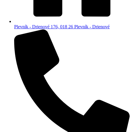
Plevník - Drienové 176, 018 26 Plevník - Drienové